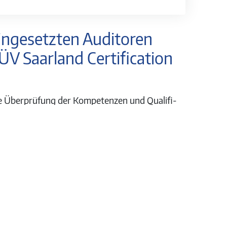
ingesetzten Auditoren
ÜV Saarland Certification
e Überprüfung der Kompetenzen und Qua­li­fi­
men. Die Änderungen der Norm wurden darüber
toren Schulung vorgestellt und mit unseren
 der be­ste­hen­den Pro­zesse und Do­ku­men­ta­
nt­sys­tems. So­fern not­wen­dig, wur­den ent­
 der The­ma­tik gegenüber den bestehenden
nd hat die Kunden mit be­ste­hen­den Zer­ti­fi­