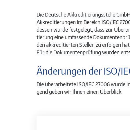
Die Deut­sche Ak­kre­di­tie­rungs­stelle GmbH
Ak­kre­di­tie­run­gen im Be­reich ISO/IEC 2
des­sen wurde fest­ge­legt, dass zur Überp
tie­rung eine um­fas­sende Do­ku­men­tenpr
den akkreditierten Stellen zu er­fol­gen hat
Für die Do­ku­men­tenprüfung wur­den ent­
Änderungen der ISO/IE
Die überarbeitete ISO/IEC 27006 wurde ins­
gend ge­ben wir Ih­nen einen Über­blick: