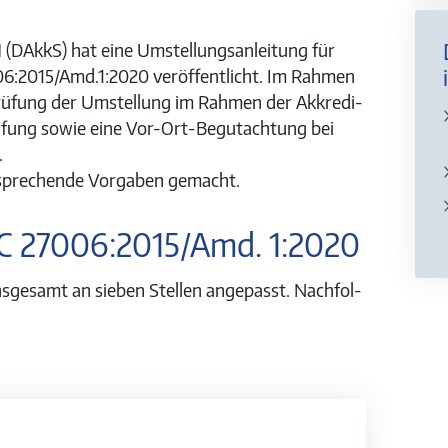
 (DAkkS) hat eine Um­stel­lungs­an­lei­tung für
7006:2015/Amd.1:2020 veröff­ent­licht. Im Rah­men
rüfung der Um­stel­lung im Rah­men der Ak­kre­di­
üfung so­wie eine Vor-Ort-Be­gut­ach­tung bei
.
spre­chende Vor­ga­ben ge­macht.
C 27006:2015/Amd. 1:2020
ge­samt an sie­ben Stellen an­ge­passt. Nach­fol­