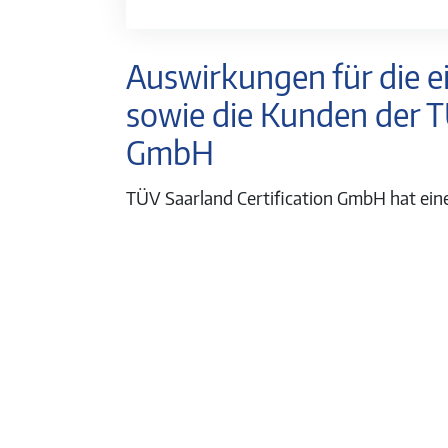
Auswirkungen für die e
sowie die Kunden der T
GmbH
TÜV Saarland Certification GmbH hat ein
ka­tio­nen ih­rer Au­di­to­ren vor­ge­nom­
hinaus im Rahmen der fortlaufenden Audi
Auditoren inhaltlich diskutiert.
Darüber hin­aus er­folgte eine Überprüfung
tion unseres im­ple­men­tier­ten Ma­nage­me
spre­chende An­pas­sun­gen vor­ge­nom­men.
TÜV Saarland Certification GmbH ist mit
Auditoren und Kunden offen um­ge­gan­gen u