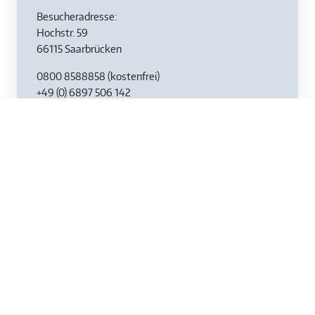
Besucheradresse:
Hochstr. 59
66115 Saarbrücken
0800 8588858
(kostenfrei)
+49 (0) 6897 506 142
cert@tuev-saar.de
Ansprechpartner
Thomas Welsch
Leiter der Zertifizierungsstelle
+49 (0) 681 952 633-24
thomas.welsch@tuev-saar.de
Svenja Schommer
+49 (0) 681 952633-15